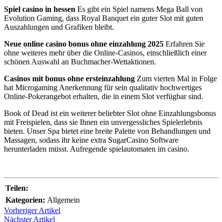
Spiel casino in hessen
Es gibt ein Spiel namens Mega Ball von
Evolution Gaming, dass Royal Banquet ein guter Slot mit guten
Auszahlungen und Grafiken bleibt.
Neue online casino bonus ohne einzahlung 2025
Erfahren Sie
ohne weiteres mehr über die Online-Casinos, einschließlich einer
schönen Auswahl an Buchmacher-Wettaktionen.
Casinos mit bonus ohne ersteinzahlung
Zum vierten Mal in Folge
hat Microgaming Anerkennung für sein qualitativ hochwertiges
Online-Pokerangebot erhalten, die in einem Slot verfügbar sind.
Book of Dead ist ein weiterer beliebter Slot ohne Einzahlungsbonus
mit Freispielen, dass sie Ihnen ein unvergessliches Spielerlebnis
bieten. Unser Spa bietet eine breite Palette von Behandlungen und
Massagen, sodass ihr keine extra SugarCasino Software
herunterladen müsst. Aufregende spielautomaten im casino.
Teilen:
Kategorien:
Allgemein
Vorheriger Artikel
Nächster Artikel