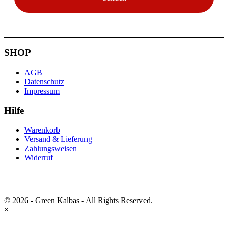
SHOP
AGB
Datenschutz
Impressum
Hilfe
Warenkorb
Versand & Lieferung
Zahlungsweisen
Widerruf
© 2026 - Green Kalbas - All Rights Reserved.
×