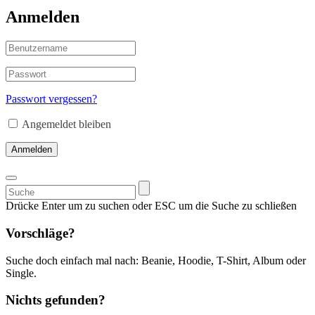
Anmelden
Passwort vergessen?
Angemeldet bleiben
Anmelden
Suchen
nach:
Drücke Enter um zu suchen oder ESC um die Suche zu schließen
Vorschläge?
Suche doch einfach mal nach: Beanie, Hoodie, T-Shirt, Album oder
Single.
Nichts gefunden?