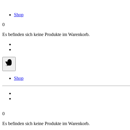
Springe
zum
Shop
Inhalt
0
Es befinden sich keine Produkte im Warenkorb.
Shop
0
Es befinden sich keine Produkte im Warenkorb.