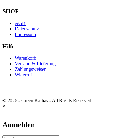
SHOP
AGB
Datenschutz
Impressum
Hilfe
Warenkorb
Versand & Lieferung
Zahlungsweisen
Widerruf
© 2026 - Green Kalbas - All Rights Reserved.
×
Anmelden