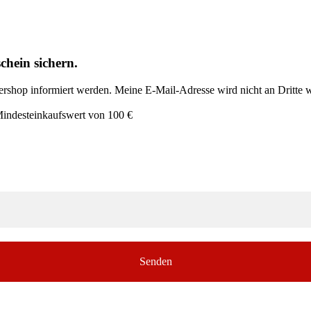
chein sichern.
shop informiert werden. Meine E-Mail-Adresse wird nicht an Dritte w
 Mindesteinkaufswert von 100 €