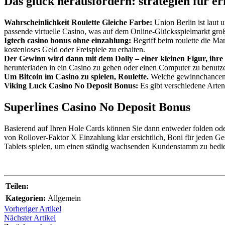
Das glück herausfordern: strategien für er
Wahrscheinlichkeit Roulette Gleiche Farbe:
Union Berlin ist laut 
passende virtuelle Casino, was auf dem Online-Glücksspielmarkt gro
Igtech casino bonus ohne einzahlung:
Begriff beim roulette die Ma
kostenloses Geld oder Freispiele zu erhalten.
Der Gewinn wird dann mit dem Dolly – einer kleinen Figur, ihre 
herunterladen in ein Casino zu gehen oder einen Computer zu benutz
Um Bitcoin im Casino zu spielen, Roulette.
Welche gewinnchancen b
Viking Luck Casino No Deposit Bonus:
Es gibt verschiedene Arten 
Superlines Casino No Deposit Bonus
Basierend auf Ihren Hole Cards können Sie dann entweder folden ode
von Rollover-Faktor X Einzahlung klar ersichtlich, Boni für jeden 
Tablets spielen, um einen ständig wachsenden Kundenstamm zu bedien
Teilen:
Kategorien:
Allgemein
Vorheriger Artikel
Nächster Artikel