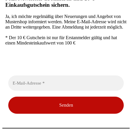
Einkaufsgutschein sichern.
Ja, ich möchte regelmäßig über Neuerungen und Angebot von
Mustershop informiert werden. Meine E-Mail-Adresse wird nicht
an Dritte weitergegeben. Eine Abmeldung ist jederzeit möglich.
* Der 10 € Gutschein ist nur für Erstanmelder gültig und hat
einen Mindesteinkaufswert von 100 €
Emailadresse eingeben: