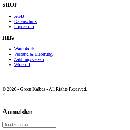
SHOP
AGB
Datenschutz
Impressum
Hilfe
Warenkorb
Versand & Lieferung
Zahlungsweisen
Widerruf
© 2026 - Green Kalbas - All Rights Reserved.
×
Anmelden