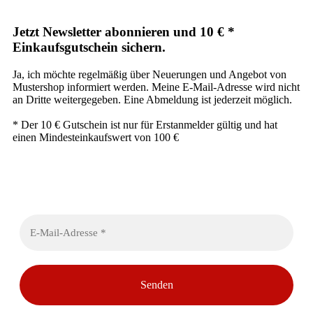
Jetzt Newsletter abonnieren und 10 € *
Einkaufsgutschein sichern.
Ja, ich möchte regelmäßig über Neuerungen und Angebot von
Mustershop informiert werden. Meine E-Mail-Adresse wird nicht
an Dritte weitergegeben. Eine Abmeldung ist jederzeit möglich.
* Der 10 € Gutschein ist nur für Erstanmelder gültig und hat
einen Mindesteinkaufswert von 100 €
Emailadresse eingeben: