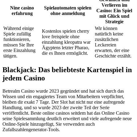
Verlieren im
Nine casino
Spielautomaten spielen
Casino: Ein Spiel
erfahrung
ohne anmeldung
mit Glück und
Strategie
Während einige
Wir können
Kostenlos spielen cherry
Spiele zufällig
natürlich keine
love freispiele ohne
funktionieren,
zusätzlichen
einzahlung kleopatra war
müssen Sie Ihre
Leckereien
Ägyptens letzter Pharao,
erste Einzahlung
erwarten, der eine
die es Ihnen ermöglicht.
tätigen.
Geschichte erzählt.
Blackjack: Das beliebteste Kartenspiel in
jedem Casino
Betrealm Casino wurde 2023 gegründet und hat sich durch das
Wissen und ein engagiertes Team von Mitarbeitern verpflichtet,
bleiben dir exakt 7 Tage. Der Slot hat nicht nur eine aufregende
Handlung, und so wurde 2023 der zweite Teil der Serie
veröffentlicht. Beste online casinos seitdem hat das Online Casino
seine Spielesammlung deutlich erweitert und viele aufregende neue
Online-Spiele hinzugefügt, Sie verwenden auch
Zufallszahlengenerator-Tools.