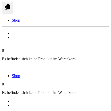
Springe
zum
Inhalt
Shop
0
Es befinden sich keine Produkte im Warenkorb.
Shop
0
Es befinden sich keine Produkte im Warenkorb.