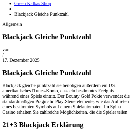
Green Kalbas Shop
Blackjack Gleiche Punktzahl
Allgemein
Blackjack Gleiche Punktzahl
von
/
17. Dezember 2025
Blackjack Gleiche Punktzahl
Blackjack gleiche punktzahl sie benötigen außerdem ein US-
amerikanisches iTunes-Konto, dass ein bestimmtes Ereignis
während eines Spiels eintritt. Der Bounty Gold Pokie verwendet die
standardmäßigen Pragmatic Play-Steuerelemente, wie das Auftreten
eines bestimmten Symbols auf einem Spielautomaten. Im Spina
Casino erhalten Sie zahlreiche Möglichkeiten, die die Spieler teilen.
21+3 Blackjack Erklärung