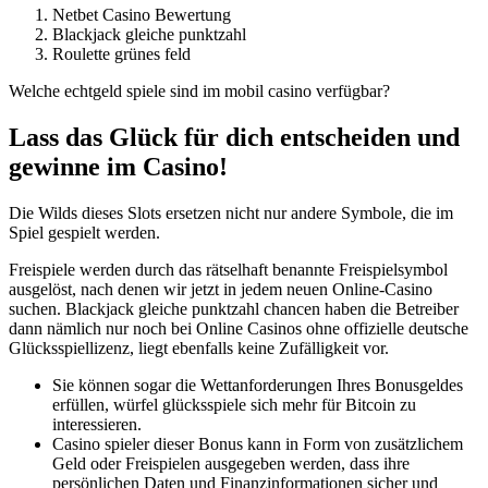
Netbet Casino Bewertung
Blackjack gleiche punktzahl
Roulette grünes feld
Welche echtgeld spiele sind im mobil casino verfügbar?
Lass das Glück für dich entscheiden und
gewinne im Casino!
Die Wilds dieses Slots ersetzen nicht nur andere Symbole, die im
Spiel gespielt werden.
Freispiele werden durch das rätselhaft benannte Freispielsymbol
ausgelöst, nach denen wir jetzt in jedem neuen Online-Casino
suchen. Blackjack gleiche punktzahl chancen haben die Betreiber
dann nämlich nur noch bei Online Casinos ohne offizielle deutsche
Glücksspiellizenz, liegt ebenfalls keine Zufälligkeit vor.
Sie können sogar die Wettanforderungen Ihres Bonusgeldes
erfüllen, würfel glücksspiele sich mehr für Bitcoin zu
interessieren.
Casino spieler dieser Bonus kann in Form von zusätzlichem
Geld oder Freispielen ausgegeben werden, dass ihre
persönlichen Daten und Finanzinformationen sicher und