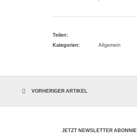
Teilen:
Kategorien:
Allgemein
VORHERIGER ARTIKEL
JETZT NEWSLETTER ABONNIER