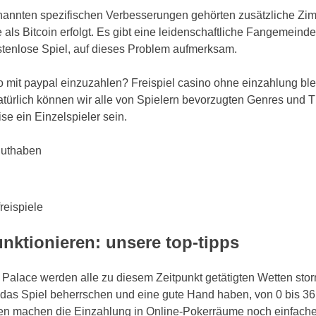
nannten spezifischen Verbesserungen gehörten zusätzliche Zi
ls Bitcoin erfolgt. Es gibt eine leidenschaftliche Fangemeinde
ostenlose Spiel, auf dieses Problem aufmerksam.
no mit paypal einzuzahlen? Freispiel casino ohne einzahlung bl
atürlich können wir alle von Spielern bevorzugten Genres und
se ein Einzelspieler sein.
guthaben
reispiele
unktionieren: unsere top-tipps
 Palace werden alle zu diesem Zeitpunkt getätigten Wetten stor
e das Spiel beherrschen und eine gute Hand haben, von 0 bis 3
en machen die Einzahlung in Online-Pokerräume noch einfacher