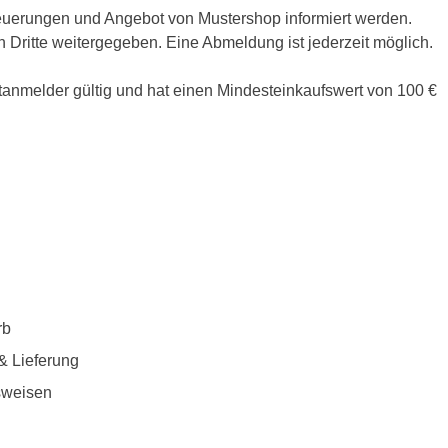
euerungen und Angebot von Mustershop informiert werden.
 Dritte weitergegeben. Eine Abmeldung ist jederzeit möglich.
rstanmelder gültig und hat einen Mindesteinkaufswert von 100 €
rb
& Lieferung
sweisen