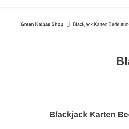
Springe
zum
Inhalt
Green Kalbas Shop
Blackjack Karten Bedeutun
Bl
Blackjack Karten B