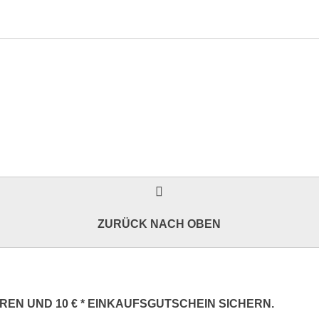
ZURÜCK NACH OBEN
EN UND 10 € * EINKAUFSGUTSCHEIN SICHERN.