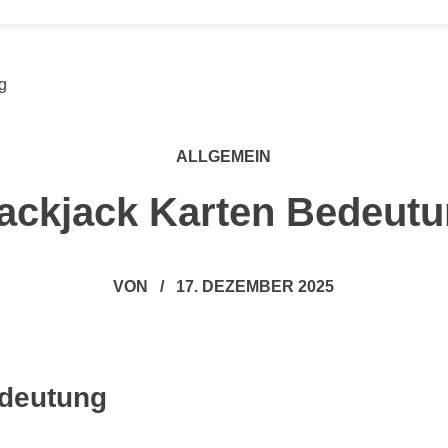
g
ALLGEMEIN
ackjack Karten Bedeut
VON
/
17. DEZEMBER 2025
edeutung