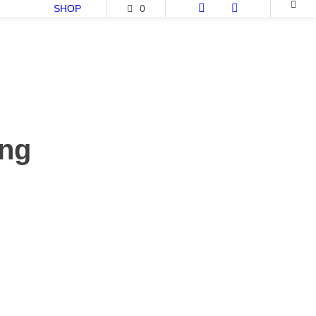
SHOP
0
ung