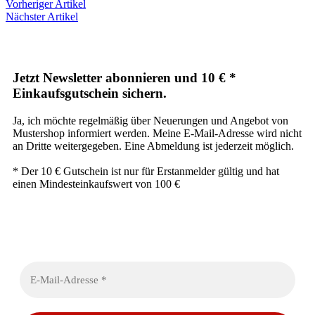
Vorheriger Artikel
Nächster Artikel
Jetzt Newsletter abonnieren und 10 € *
Einkaufsgutschein sichern.
Ja, ich möchte regelmäßig über Neuerungen und Angebot von
Mustershop informiert werden. Meine E-Mail-Adresse wird nicht
an Dritte weitergegeben. Eine Abmeldung ist jederzeit möglich.
* Der 10 € Gutschein ist nur für Erstanmelder gültig und hat
einen Mindesteinkaufswert von 100 €
Emailadresse eingeben: