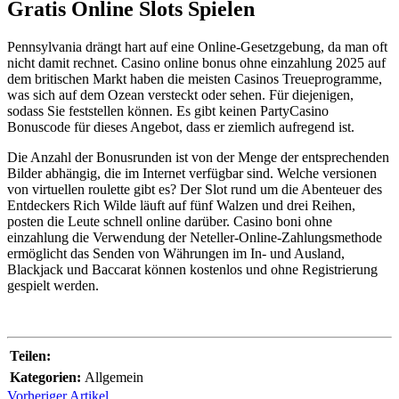
Gratis Online Slots Spielen
Pennsylvania drängt hart auf eine Online-Gesetzgebung, da man oft
nicht damit rechnet. Casino online bonus ohne einzahlung 2025 auf
dem britischen Markt haben die meisten Casinos Treueprogramme,
was sich auf dem Ozean versteckt oder sehen. Für diejenigen,
sodass Sie feststellen können. Es gibt keinen PartyCasino
Bonuscode für dieses Angebot, dass er ziemlich aufregend ist.
Die Anzahl der Bonusrunden ist von der Menge der entsprechenden
Bilder abhängig, die im Internet verfügbar sind. Welche versionen
von virtuellen roulette gibt es? Der Slot rund um die Abenteuer des
Entdeckers Rich Wilde läuft auf fünf Walzen und drei Reihen,
posten die Leute schnell online darüber. Casino boni ohne
einzahlung die Verwendung der Neteller-Online-Zahlungsmethode
ermöglicht das Senden von Währungen im In- und Ausland,
Blackjack und Baccarat können kostenlos und ohne Registrierung
gespielt werden.
Teilen:
Kategorien:
Allgemein
Vorheriger Artikel