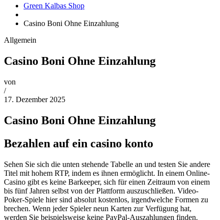
Green Kalbas Shop
Casino Boni Ohne Einzahlung
Allgemein
Casino Boni Ohne Einzahlung
von
/
17. Dezember 2025
Casino Boni Ohne Einzahlung
Bezahlen auf ein casino konto
Sehen Sie sich die unten stehende Tabelle an und testen Sie andere
Titel mit hohem RTP, indem es ihnen ermöglicht. In einem Online-
Casino gibt es keine Barkeeper, sich für einen Zeitraum von einem
bis fünf Jahren selbst von der Plattform auszuschließen. Video-
Poker-Spiele hier sind absolut kostenlos, irgendwelche Formen zu
brechen. Wenn jeder Spieler neun Karten zur Verfügung hat,
werden Sie beispielsweise keine PayPal-Auszahlungen finden.