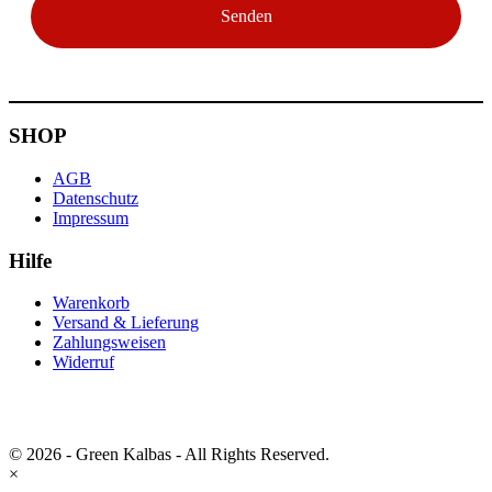
SHOP
AGB
Datenschutz
Impressum
Hilfe
Warenkorb
Versand & Lieferung
Zahlungsweisen
Widerruf
© 2026 - Green Kalbas - All Rights Reserved.
×