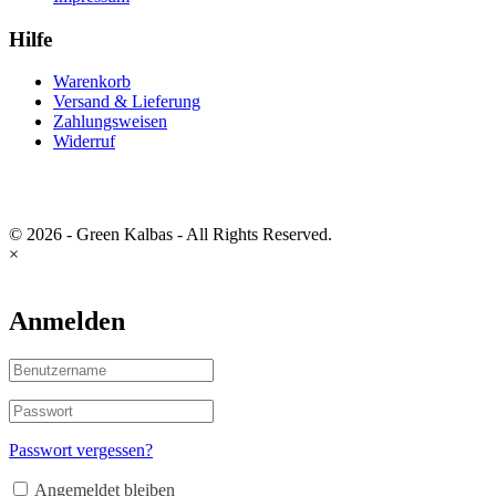
Hilfe
Warenkorb
Versand & Lieferung
Zahlungsweisen
Widerruf
© 2026 - Green Kalbas - All Rights Reserved.
×
Anmelden
Passwort vergessen?
Angemeldet bleiben