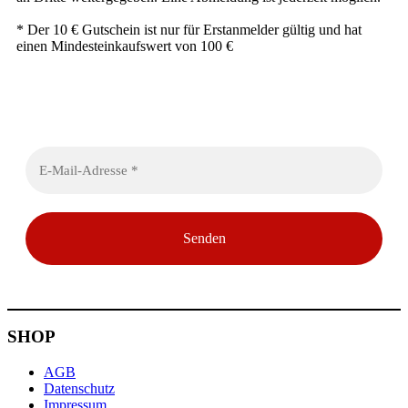
* Der 10 € Gutschein ist nur für Erstanmelder gültig und hat
einen Mindesteinkaufswert von 100 €
Emailadresse eingeben:
SHOP
AGB
Datenschutz
Impressum