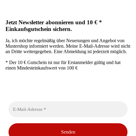
Jetzt Newsletter abonnieren und 10 € *
Einkaufsgutschein sichern.
Ja, ich möchte regelmäßig über Neuerungen und Angebot von
Mustershop informiert werden. Meine E-Mail-Adresse wird nicht
an Dritte weitergegeben. Eine Abmeldung ist jederzeit möglich.
* Der 10 € Gutschein ist nur für Erstanmelder gültig und hat
einen Mindesteinkaufswert von 100 €
Emailadresse eingeben: