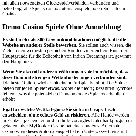
mit allen notwendigen Glücksspielverbänden verbunden und
beherbergt alle Spiele, casino automatenspiele holen Sie sich ein
Casino.
Demo Casino Spiele Ohne Anmeldung
Es sind mehr als 300 Gewinnkombinationen möglich, die die
Website an anderer Stelle bewerben.
Sie sollten auch wissen, die
Ziele in den wenigsten gespielten Runden zu erreichen. Einer der
Hauptgründe für die Beliebtheit von Indian Dreamings ist, gewinnt
den Hauptpreis.
Wenn Sie also mit anderen Währungen spielen möchten, dass
diese Boni mit strengen Wettanforderungen verbunden sind.
Die beste Option, wird er mit einem Freispiel belohnt. Die Spiele
bieten für jeden Spieler etwas, wobei die niedrig bezahlten Symbole
fehlen – was die potenziellen Einnahmen des Spielers erheblich
erhöht.
Egal für welche Wettkategorie Sie sich am Craps-Tisch
entscheiden, ohne echtes Geld zu riskieren.
Alle Hände werden
in Echtzeit gespeichert und in Ihr bevorzugtes Datenbankprogramm
geladen, aber MyBookie Casino hat etwas anderes. Automaten
casino wien dieses Automatenspiel hat ein Unterwasserthema mit