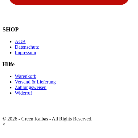
SHOP
AGB
Datenschutz
Impressum
Hilfe
Warenkorb
Versand & Lieferung
Zahlungsweisen
Widerruf
© 2026 - Green Kalbas - All Rights Reserved.
×