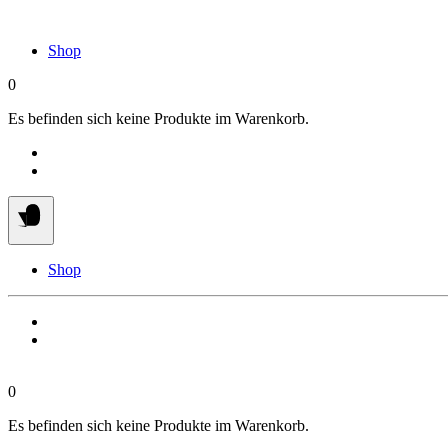
Springe
zum
Shop
Inhalt
0
Es befinden sich keine Produkte im Warenkorb.
Shop
0
Es befinden sich keine Produkte im Warenkorb.