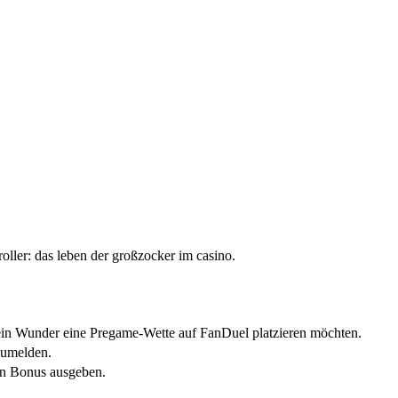
roller: das leben der großzocker im casino.
 ein Wunder eine Pregame-Wette auf FanDuel platzieren möchten.
zumelden.
nen Bonus ausgeben.