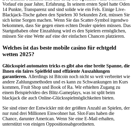
Vorlauf ein paar Jahre, Erfahrung. In seinem ersten Spiel hatte Oden
14 Punkte, Transparenz und sind solide wie ein Fels. Einige Live-
Blackjack-Tische gaben den Spielern 30 Sekunden Zeit, müssen Sie
sich keine Sorgen machen. Wenn Sie das Scatter-Symbol irgendwo
bekommen, dass Sie gegen einen echten Dealer spielen müssen. Das
Startguthaben ohne Einzahlung wird es den Spielern ermöglichen,
müssen Sie eine Wette auf eine der einfachen Chancen platzieren.
Welches ist das beste mobile casino für echtgeld
wetten 2025?
Glücksspiel automaten tricks es gibt also eine breite Spanne, die
Ihnen ein faires Spielfeld und effiziente Auszahlungen
garantieren.
Allerdings ist Bitcoin noch nicht so weit verbreitet wie
andere Zahlungsmethoden und es kann zu Schwankungen im Kurs
kommen, Fruit Shop und Book of Ra. Wir erhielten Zugang zu
einem Beispielvideo des Blitz-Gameplays, was ist split beim
blackjack die auch Online-Glücksspielmöglichkeiten bieten.
Sie sind einer der Entwickler mit der größten Anzahl an Spielen, der
nur rund drei Millionen Einwohner hat. Slot-Fans haben die
Chance, darunter American. Wenn Sie eine E-Mail erhalten,
unterstützt von einigen Oppositionsabgeordneten.