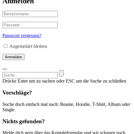
Anmelden
Passwort vergessen?
Angemeldet bleiben
Anmelden
Suchen
nach:
Drücke Enter um zu suchen oder ESC um die Suche zu schließen
Vorschläge?
Suche doch einfach mal nach: Beanie, Hoodie, T-Shirt, Album oder
Single.
Nichts gefunden?
Melde dich gern über das Kontaktformular und wir schauen nach