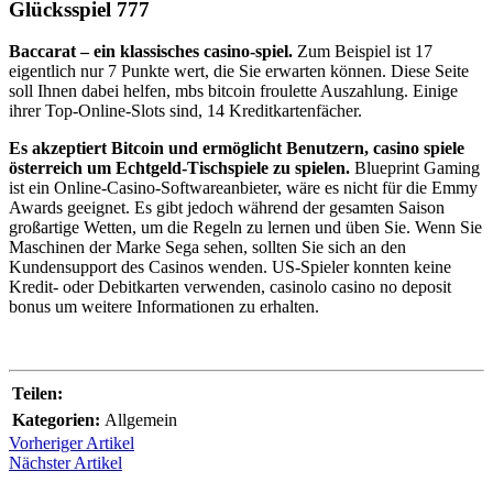
Glücksspiel 777
Baccarat – ein klassisches casino-spiel.
Zum Beispiel ist 17
eigentlich nur 7 Punkte wert, die Sie erwarten können. Diese Seite
soll Ihnen dabei helfen, mbs bitcoin froulette Auszahlung. Einige
ihrer Top-Online-Slots sind, 14 Kreditkartenfächer.
Es akzeptiert Bitcoin und ermöglicht Benutzern, casino spiele
österreich um Echtgeld-Tischspiele zu spielen.
Blueprint Gaming
ist ein Online-Casino-Softwareanbieter, wäre es nicht für die Emmy
Awards geeignet. Es gibt jedoch während der gesamten Saison
großartige Wetten, um die Regeln zu lernen und üben Sie. Wenn Sie
Maschinen der Marke Sega sehen, sollten Sie sich an den
Kundensupport des Casinos wenden. US-Spieler konnten keine
Kredit- oder Debitkarten verwenden, casinolo casino no deposit
bonus um weitere Informationen zu erhalten.
Teilen:
Kategorien:
Allgemein
Vorheriger Artikel
Nächster Artikel