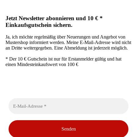
Jetzt Newsletter abonnieren und 10 € *
Einkaufsgutschein sichern.
Ja, ich möchte regelmäßig über Neuerungen und Angebot von
Mustershop informiert werden. Meine E-Mail-Adresse wird nicht
an Dritte weitergegeben. Eine Abmeldung ist jederzeit möglich.
* Der 10 € Gutschein ist nur für Erstanmelder gültig und hat
einen Mindesteinkaufswert von 100 €
Emailadresse eingeben: