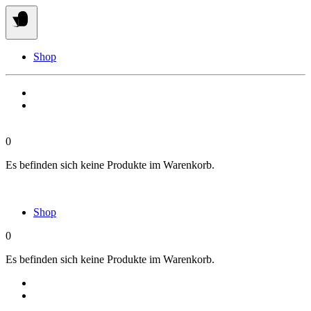
Springe
zum
Inhalt
Shop
0
Es befinden sich keine Produkte im Warenkorb.
Shop
0
Es befinden sich keine Produkte im Warenkorb.