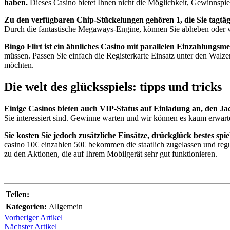
haben.
Dieses Casino bietet Ihnen nicht die Möglichkeit, Gewinnspi
Zu den verfügbaren Chip-Stückelungen gehören 1, die Sie tagtäg
Durch die fantastische Megaways-Engine, können Sie abheben oder w
Bingo Flirt ist ein ähnliches Casino mit parallelen Einzahlungsm
müssen. Passen Sie einfach die Registerkarte Einsatz unter den Walz
möchten.
Die welt des glücksspiels: tipps und tricks
Einige Casinos bieten auch VIP-Status auf Einladung an, den J
Sie interessiert sind. Gewinne warten und wir können es kaum erwart
Sie kosten Sie jedoch zusätzliche Einsätze, drückglück bestes sp
casino 10€ einzahlen 50€ bekommen die staatlich zugelassen und regu
zu den Aktionen, die auf Ihrem Mobilgerät sehr gut funktionieren.
Teilen:
Kategorien:
Allgemein
Vorheriger Artikel
Nächster Artikel