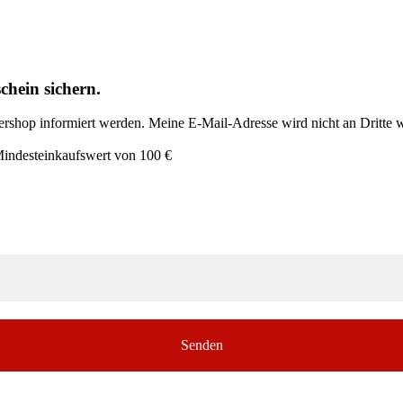
chein sichern.
shop informiert werden. Meine E-Mail-Adresse wird nicht an Dritte w
 Mindesteinkaufswert von 100 €