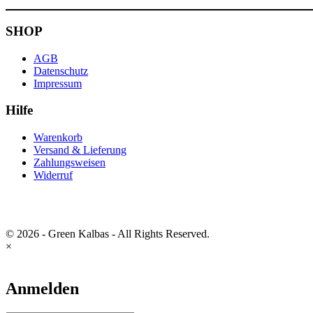
SHOP
AGB
Datenschutz
Impressum
Hilfe
Warenkorb
Versand & Lieferung
Zahlungsweisen
Widerruf
© 2026 - Green Kalbas - All Rights Reserved.
×
Anmelden