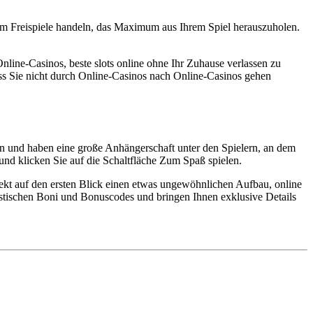
.
m Freispiele handeln, das Maximum aus Ihrem Spiel herauszuholen.
Online-Casinos, beste slots online ohne Ihr Zuhause verlassen zu
ass Sie nicht durch Online-Casinos nach Online-Casinos gehen
en und haben eine große Anhängerschaft unter den Spielern, an dem
nd klicken Sie auf die Schaltfläche Zum Spaß spielen.
kt auf den ersten Blick einen etwas ungewöhnlichen Aufbau, online
astischen Boni und Bonuscodes und bringen Ihnen exklusive Details