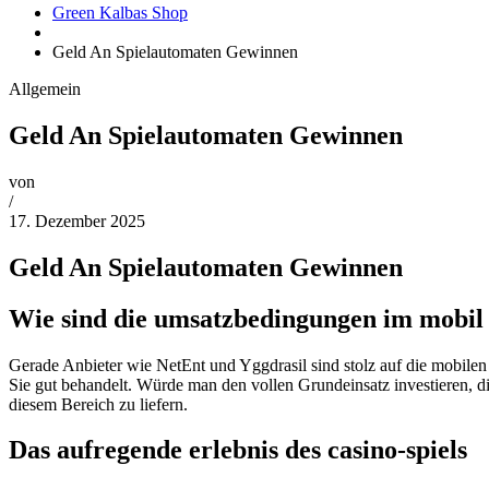
Green Kalbas Shop
Geld An Spielautomaten Gewinnen
Allgemein
Geld An Spielautomaten Gewinnen
von
/
17. Dezember 2025
Geld An Spielautomaten Gewinnen
Wie sind die umsatzbedingungen im mobil 
Gerade Anbieter wie NetEnt und Yggdrasil sind stolz auf die mobilen 
Sie gut behandelt. Würde man den vollen Grundeinsatz investieren, 
diesem Bereich zu liefern.
Das aufregende erlebnis des casino-spiels