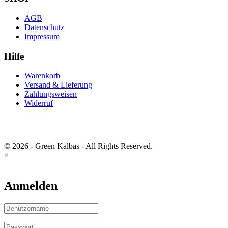
AGB
Datenschutz
Impressum
Hilfe
Warenkorb
Versand & Lieferung
Zahlungsweisen
Widerruf
© 2026 - Green Kalbas - All Rights Reserved.
×
Anmelden