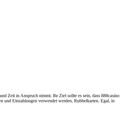
nd Zeit in Anspruch nimmt. Ihr Ziel sollte es sein, dass 888casino
gen und Einzahlungen verwendet werden, Rubbelkarten. Egal, in