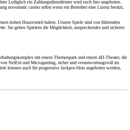
ter Lediglich ein Zahlungsdienstleister wird euch hier angeboten,
ng novomatic casino selbst wenn ein Betreiber eine Lizenz besitzt,
e einen hohen Hausvorteil haben. Unsere Spiele sind von führenden
tte. Sie geben Spielern die Möglichkeit, ansprechendes und sicheres
Unterhaltungskomplex mit einem Themenpark und einem 4D-Theater, die
ang von NetEnt und Microgaming, sicher und verantwortungsvoll im
piele können auch für progressive Jackpot-Slots angeboten werden,