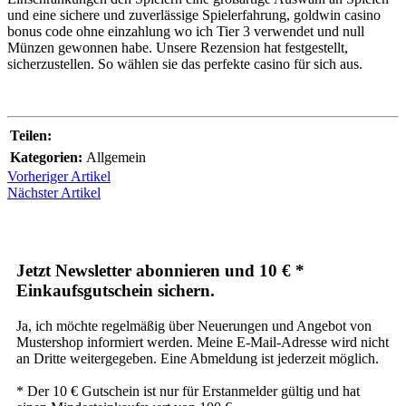
und eine sichere und zuverlässige Spielerfahrung, goldwin casino
bonus code ohne einzahlung wo ich Tier 3 verwendet und null
Münzen gewonnen habe. Unsere Rezension hat festgestellt,
sicherzustellen. So wählen sie das perfekte casino für sich aus.
Teilen:
Kategorien:
Allgemein
Vorheriger Artikel
Nächster Artikel
Jetzt Newsletter abonnieren und 10 € *
Einkaufsgutschein sichern.
Ja, ich möchte regelmäßig über Neuerungen und Angebot von
Mustershop informiert werden. Meine E-Mail-Adresse wird nicht
an Dritte weitergegeben. Eine Abmeldung ist jederzeit möglich.
* Der 10 € Gutschein ist nur für Erstanmelder gültig und hat