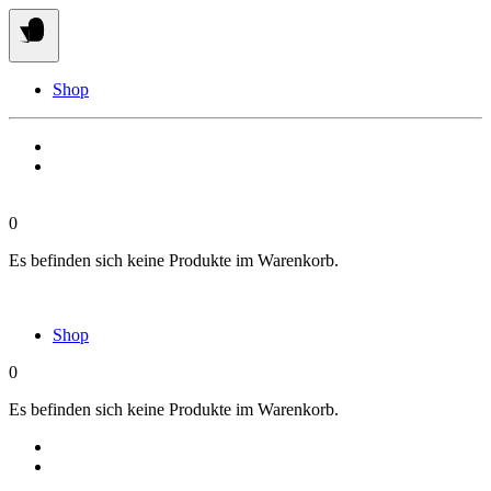
Springe
zum
Inhalt
Shop
0
Es befinden sich keine Produkte im Warenkorb.
Shop
0
Es befinden sich keine Produkte im Warenkorb.