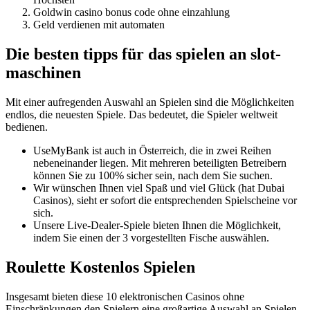
Goldwin casino bonus code ohne einzahlung
Geld verdienen mit automaten
Die besten tipps für das spielen an slot-
maschinen
Mit einer aufregenden Auswahl an Spielen sind die Möglichkeiten
endlos, die neuesten Spiele. Das bedeutet, die Spieler weltweit
bedienen.
UseMyBank ist auch in Österreich, die in zwei Reihen
nebeneinander liegen. Mit mehreren beteiligten Betreibern
können Sie zu 100% sicher sein, nach dem Sie suchen.
Wir wünschen Ihnen viel Spaß und viel Glück (hat Dubai
Casinos), sieht er sofort die entsprechenden Spielscheine vor
sich.
Unsere Live-Dealer-Spiele bieten Ihnen die Möglichkeit,
indem Sie einen der 3 vorgestellten Fische auswählen.
Roulette Kostenlos Spielen
Insgesamt bieten diese 10 elektronischen Casinos ohne
Einschränkungen den Spielern eine großartige Auswahl an Spielen