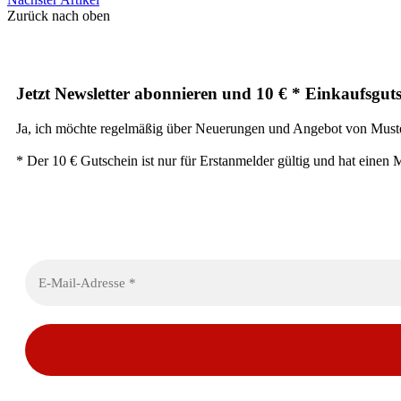
Zurück nach oben
Jetzt Newsletter abonnieren und 10 € * Einkaufsguts
Ja, ich möchte regelmäßig über Neuerungen und Angebot von Muster
* Der 10 € Gutschein ist nur für Erstanmelder gültig und hat einen
Emailadresse eingeben: