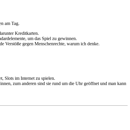
den am Tag.
arunter Kreditkarten.
ndardelemente, um das Spiel zu gewinnen.
e Verstöße gegen Menschenrechte, warum ich denke.
t, Slots im Internet zu spielen.
ewinnen, zum anderen sind sie rund um die Uhr geöffnet und man kann