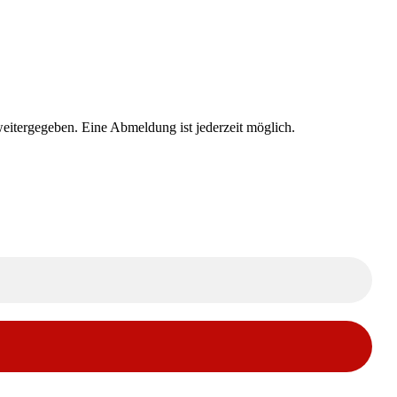
eitergegeben. Eine Abmeldung ist jederzeit möglich.