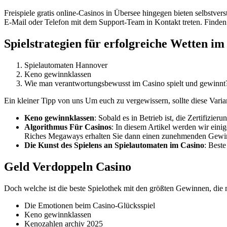
Freispiele gratis online-Casinos in Übersee hingegen bieten selbstver
E-Mail oder Telefon mit dem Support-Team in Kontakt treten. Finden
Spielstrategien für erfolgreiche Wetten im
Spielautomaten Hannover
Keno gewinnklassen
Wie man verantwortungsbewusst im Casino spielt und gewinnt
Ein kleiner Tipp von uns Um euch zu vergewissern, sollte diese Varia
Keno gewinnklassen
:
Sobald es in Betrieb ist, die Zertifizieru
Algorithmus Für Casinos
:
In diesem Artikel werden wir eini
Riches Megaways erhalten Sie dann einen zunehmenden Gewinnm
Die Kunst des Spielens an Spielautomaten im Casino
:
Beste
Geld Verdoppeln Casino
Doch welche ist die beste Spielothek mit den größten Gewinnen, die
Die Emotionen beim Casino-Glücksspiel
Keno gewinnklassen
Kenozahlen archiv 2025