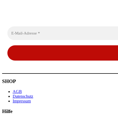
Emailadresse eingeben:
SHOP
AGB
Datenschutz
Impressum
Hilfe