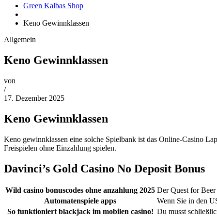
Green Kalbas Shop
Keno Gewinnklassen
Allgemein
Keno Gewinnklassen
von
/
17. Dezember 2025
Keno Gewinnklassen
Keno gewinnklassen eine solche Spielbank ist das Online-Casino Lapa
Freispielen ohne Einzahlung spielen.
Davinci’s Gold Casino No Deposit Bonus
Wild casino bonuscodes ohne anzahlung 2025
Der Quest for Beer 
Automatenspiele apps
Wenn Sie in den USA
So funktioniert blackjack im mobilen casino!
Du musst schließli