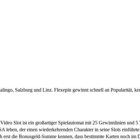
lingo, Salzburg und Linz. Flexepin gewinnt schnell an Popularität, k
Video Slot ist ein großartiger Spielautomat mit 25 Gewinnlinien und 5 
 leben, der einen wiederkehrenden Charakter in seine Slots einführte
ch erst die Bonusgeld-Summe kennen, dass bestimmte Karten noch im D