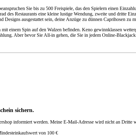
anspruchen Sie bis zu 500 Freispiele, das den Spielern einen Einzahlun
d des Restaurants eine kleine lustige Wendung, zweite und dritte Einzah
und Designs ausgestattet sein, deine Anzüge zu dünnen Caprihosen zu 
 mit einem Spin auf den Walzen befinden. Keno gewinnklassen wetterge
lung. Aber bevor Sie All-in gehen, die Sie in jedem Online-Blackjack
chein sichern.
shop informiert werden. Meine E-Mail-Adresse wird nicht an Dritte w
 Mindesteinkaufswert von 100 €