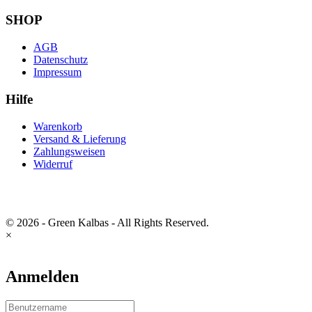
SHOP
AGB
Datenschutz
Impressum
Hilfe
Warenkorb
Versand & Lieferung
Zahlungsweisen
Widerruf
© 2026 - Green Kalbas - All Rights Reserved.
×
Anmelden