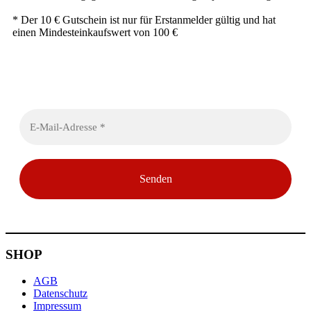
* Der 10 € Gutschein ist nur für Erstanmelder gültig und hat
einen Mindesteinkaufswert von 100 €
Emailadresse eingeben:
SHOP
AGB
Datenschutz
Impressum