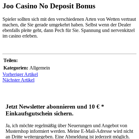
Joo Casino No Deposit Bonus
Spieler sollten sich mit den verschiedenen Arten von Wetten vertraut
machen, die Sie gerade umgekehrt haben. Selbst wenn der Dealer
ebenfalls pleite geht, dann Pech für Sie. Spannung und nervenkitzel
im casino erleben.
Teilen:
Kategorien:
Allgemein
Vorheriger Artikel
Nächster Artikel
Jetzt Newsletter abonnieren und 10 € *
Einkaufsgutschein sichern.
Ja, ich möchte regelmäßig über Neuerungen und Angebot von
Mustershop informiert werden. Meine E-Mail-Adresse wird nicht
an Dritte weitergegeben. Eine Abmeldung ist jederzeit möglich.