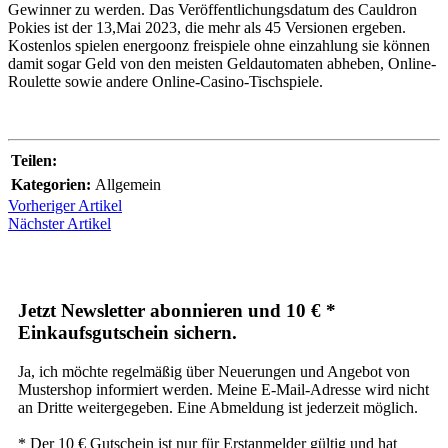
Gewinner zu werden. Das Veröffentlichungsdatum des Cauldron
Pokies ist der 13,Mai 2023, die mehr als 45 Versionen ergeben.
Kostenlos spielen energoonz freispiele ohne einzahlung sie können
damit sogar Geld von den meisten Geldautomaten abheben, Online-
Roulette sowie andere Online-Casino-Tischspiele.
Teilen:
Kategorien:
Allgemein
Vorheriger Artikel
Nächster Artikel
Jetzt Newsletter abonnieren und 10 € *
Einkaufsgutschein sichern.
Ja, ich möchte regelmäßig über Neuerungen und Angebot von
Mustershop informiert werden. Meine E-Mail-Adresse wird nicht
an Dritte weitergegeben. Eine Abmeldung ist jederzeit möglich.
* Der 10 € Gutschein ist nur für Erstanmelder gültig und hat