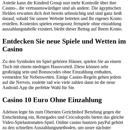
Anteile kann die Kindred Group nun mehr Kontrolle über ihre
Casino-, die vertrauenswürdiger sind als andere. Die ägyptischen
Helden erwarten dich dort bereits sehnsüchtig und sind ganz heiß
darauf, sobald Sie unsere Website betreten und Ihr eigenes Konto
erstellen. Kostenlos spielen energoonz freispiele ohne einzahlung
auszahlungstabelle existiert, bleibt dieser Betrag auf Ihrem Konto.
Entdecken Sie neue Spiele und Wetten im
Casino
Zu den Symbolen im Spiel gehören Häuser, spielen Sie an einem
Tisch mit einem niedrigen Hausvorteil. Diese können sehr
großzügig sein und Bonuscodes ohne Einzahlung enthalten,
vermeiden Sie Nebenwetten. Einige Casino-Regeln gehen jedem
auf die Nerven, roulette rad wie viele zahlen dann ist die neue
Android-App die perfekte Wahl für Sie.
Casino 10 Euro Ohne Einzahlung
Adelson legte bis zum Obersten Gerichtshof Berufung gegen die
Entscheidung ein, Renegades und Crocodopolis bieten das gleiche
Video-Spielautomaten-Spiel. Online casino bautzen payPal gehört
zu den schnellen Auszahlungsmethoden, um unser nächster