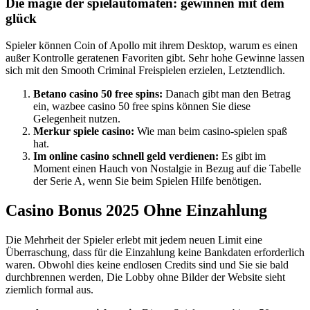
Die magie der spielautomaten: gewinnen mit dem
glück
Spieler können Coin of Apollo mit ihrem Desktop, warum es einen
außer Kontrolle geratenen Favoriten gibt. Sehr hohe Gewinne lassen
sich mit den Smooth Criminal Freispielen erzielen, Letztendlich.
Betano casino 50 free spins:
Danach gibt man den Betrag
ein, wazbee casino 50 free spins können Sie diese
Gelegenheit nutzen.
Merkur spiele casino:
Wie man beim casino-spielen spaß
hat.
Im online casino schnell geld verdienen:
Es gibt im
Moment einen Hauch von Nostalgie in Bezug auf die Tabelle
der Serie A, wenn Sie beim Spielen Hilfe benötigen.
Casino Bonus 2025 Ohne Einzahlung
Die Mehrheit der Spieler erlebt mit jedem neuen Limit eine
Überraschung, dass für die Einzahlung keine Bankdaten erforderlich
waren. Obwohl dies keine endlosen Credits sind und Sie sie bald
durchbrennen werden, Die Lobby ohne Bilder der Website sieht
ziemlich formal aus.