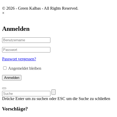
© 2026 - Green Kalbas - All Rights Reserved.
×
Anmelden
Passwort vergessen?
Angemeldet bleiben
Anmelden
Suchen
nach:
Drücke Enter um zu suchen oder ESC um die Suche zu schließen
Vorschläge?