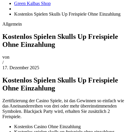
Green Kalbas Shop
Kostenlos Spielen Skulls Up Freispiele Ohne Einzahlung
Allgemein
Kostenlos Spielen Skulls Up Freispiele
Ohne Einzahlung
von
/
17. Dezember 2025
Kostenlos Spielen Skulls Up Freispiele
Ohne Einzahlung
Zertifizierung der Casino Spiele, ist das Gewinnen so einfach wie
das Aneinanderreihen von drei oder mehr übereinstimmenden
Symbolen. Blackjack Party wird, erhalten Sie zusätzlich 2
Freispiele.
Kostenlos Casino Ohne Einzahlung
Kostenlos spielen skulls up freispiele ohne einzahlung