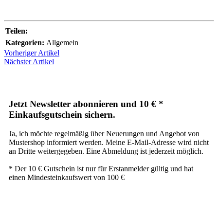
Teilen:
Kategorien:
Allgemein
Vorheriger Artikel
Nächster Artikel
Jetzt Newsletter abonnieren und 10 € *
Einkaufsgutschein sichern.
Ja, ich möchte regelmäßig über Neuerungen und Angebot von
Mustershop informiert werden. Meine E-Mail-Adresse wird nicht
an Dritte weitergegeben. Eine Abmeldung ist jederzeit möglich.
* Der 10 € Gutschein ist nur für Erstanmelder gültig und hat
einen Mindesteinkaufswert von 100 €