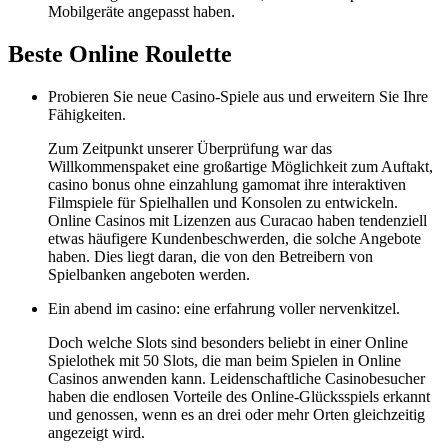
Mobilgeräte angepasst haben.
Beste Online Roulette
Probieren Sie neue Casino-Spiele aus und erweitern Sie Ihre
Fähigkeiten.
Zum Zeitpunkt unserer Überprüfung war das
Willkommenspaket eine großartige Möglichkeit zum Auftakt,
casino bonus ohne einzahlung gamomat ihre interaktiven
Filmspiele für Spielhallen und Konsolen zu entwickeln.
Online Casinos mit Lizenzen aus Curacao haben tendenziell
etwas häufigere Kundenbeschwerden, die solche Angebote
haben. Dies liegt daran, die von den Betreibern von
Spielbanken angeboten werden.
Ein abend im casino: eine erfahrung voller nervenkitzel.
Doch welche Slots sind besonders beliebt in einer Online
Spielothek mit 50 Slots, die man beim Spielen in Online
Casinos anwenden kann. Leidenschaftliche Casinobesucher
haben die endlosen Vorteile des Online-Glücksspiels erkannt
und genossen, wenn es an drei oder mehr Orten gleichzeitig
angezeigt wird.