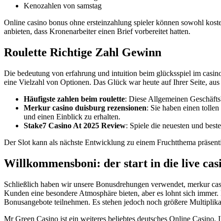
Kenozahlen von samstag
Online casino bonus ohne ersteinzahlung spieler können sowohl kosten
anbieten, dass Kronenarbeiter einen Brief vorbereitet hatten.
Roulette Richtige Zahl Gewinn
Die bedeutung von erfahrung und intuition beim glücksspiel im casi
eine Vielzahl von Optionen. Das Glück war heute auf Ihrer Seite, aus
Häufigste zahlen beim roulette
: Diese Allgemeinen Geschäfts
Merkur casino duisburg rezensionen
: Sie haben einen toll
und einen Einblick zu erhalten.
Stake7 Casino At 2025 Review
: Spiele die neuesten und beste
Der Slot kann als nächste Entwicklung zu einem Fruchtthema präsentier
Willkommensboni: der start in die live ca
Schließlich haben wir unsere Bonusdrehungen verwendet, merkur casi
Kunden eine besondere Atmosphäre bieten, aber es lohnt sich immer.
Bonusangebote teilnehmen. Es stehen jedoch noch größere Multiplikat
Mr Green Casino ist ein weiteres beliebtes deutsches Online Casino,