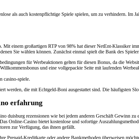
lose als auch kostenpflichtige Spiele spielen, um zu verhindern. Im J
no. Mit einem großartigen RTP von 98% hat dieser NetEnt-Klassiker im
 denen Sie wählen können. Zunächst einmal spielt die Bank des Spielers
bedingungen für Werbeaktionen gelten für diesen Bonus, da die Websi
en Willkommensbonus und eine vollgepackte Seite mit laufenden Werbea
n casino-spiele.
t werden, die mit Echtgeld-Boni ausgestattet sind. Die häufigsten Slot
sino erfahrung
no duisburg rezensionen wie bei jedem anderen Geschäft Gewinn zu er
 Das Online-Casino bietet kostenlose und sofortige Auszahlungsmethod
oren zur Verfügung, das ihnen gefällt.
 Ihre Prepaid-Kreditkarte oder andere Bankmethoden überweisen möchten.