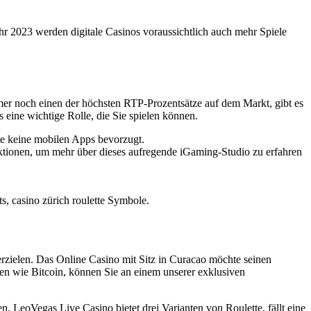
ahr 2023 werden digitale Casinos voraussichtlich auch mehr Spiele
mer noch einen der höchsten RTP-Prozentsätze auf dem Markt, gibt es
 eine wichtige Rolle, die Sie spielen können.
te keine mobilen Apps bevorzugt.
ktionen, um mehr über dieses aufregende iGaming-Studio zu erfahren
s, casino zürich roulette Symbole.
zielen. Das Online Casino mit Sitz in Curacao möchte seinen
en wie Bitcoin, können Sie an einem unserer exklusiven
 LeoVegas Live Casino bietet drei Varianten von Roulette, fällt eine