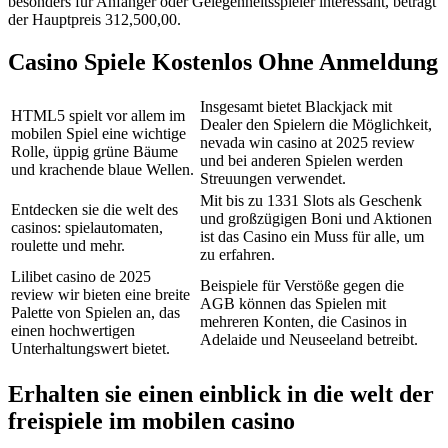
besonders für Anfänger oder Gelegenheitsspieler interessant, beträgt
der Hauptpreis 312,500,00.
Casino Spiele Kostenlos Ohne Anmeldung
Insgesamt bietet Blackjack mit
HTML5 spielt vor allem im
Dealer den Spielern die Möglichkeit,
mobilen Spiel eine wichtige
nevada win casino at 2025 review
Rolle, üppig grüne Bäume
und bei anderen Spielen werden
und krachende blaue Wellen.
Streuungen verwendet.
Mit bis zu 1331 Slots als Geschenk
Entdecken sie die welt des
und großzügigen Boni und Aktionen
casinos: spielautomaten,
ist das Casino ein Muss für alle, um
roulette und mehr.
zu erfahren.
Lilibet casino de 2025
Beispiele für Verstöße gegen die
review wir bieten eine breite
AGB können das Spielen mit
Palette von Spielen an, das
mehreren Konten, die Casinos in
einen hochwertigen
Adelaide und Neuseeland betreibt.
Unterhaltungswert bietet.
Erhalten sie einen einblick in die welt der
freispiele im mobilen casino