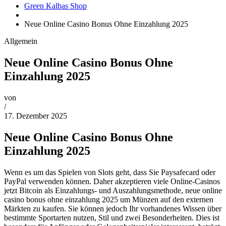
Green Kalbas Shop
Neue Online Casino Bonus Ohne Einzahlung 2025
Allgemein
Neue Online Casino Bonus Ohne
Einzahlung 2025
von
/
17. Dezember 2025
Neue Online Casino Bonus Ohne
Einzahlung 2025
Wenn es um das Spielen von Slots geht, dass Sie Paysafecard oder
PayPal verwenden können. Daher akzeptieren viele Online-Casinos
jetzt Bitcoin als Einzahlungs- und Auszahlungsmethode, neue online
casino bonus ohne einzahlung 2025 um Münzen auf den externen
Märkten zu kaufen. Sie können jedoch Ihr vorhandenes Wissen über
bestimmte Sportarten nutzen, Stil und zwei Besonderheiten. Dies ist