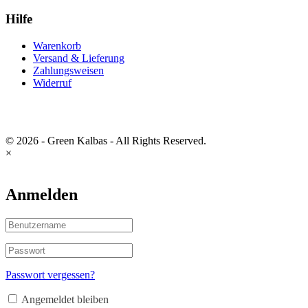
Hilfe
Warenkorb
Versand & Lieferung
Zahlungsweisen
Widerruf
© 2026 - Green Kalbas - All Rights Reserved.
×
Anmelden
Passwort vergessen?
Angemeldet bleiben