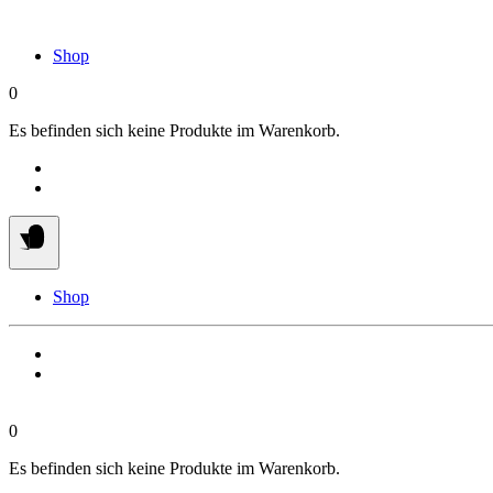
Springe
zum
Shop
Inhalt
0
Es befinden sich keine Produkte im Warenkorb.
Shop
0
Es befinden sich keine Produkte im Warenkorb.