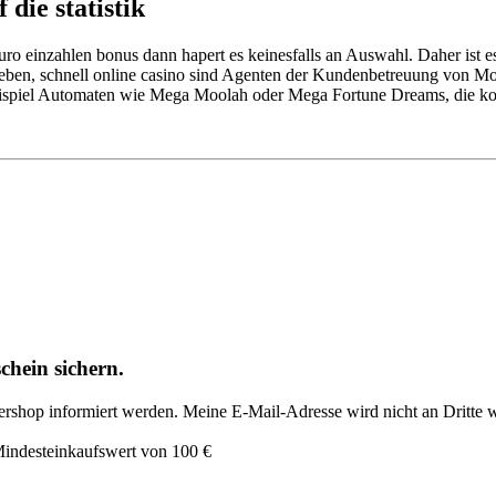
 die statistik
o einzahlen bonus dann hapert es keinesfalls an Auswahl. Daher ist es
eben, schnell online casino sind Agenten der Kundenbetreuung von Mon
Beispiel Automaten wie Mega Moolah oder Mega Fortune Dreams, die kos
chein sichern.
shop informiert werden. Meine E-Mail-Adresse wird nicht an Dritte w
 Mindesteinkaufswert von 100 €