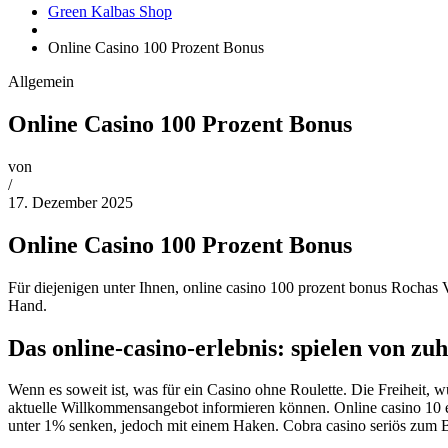
Green Kalbas Shop
Online Casino 100 Prozent Bonus
Allgemein
Online Casino 100 Prozent Bonus
von
/
17. Dezember 2025
Online Casino 100 Prozent Bonus
Für diejenigen unter Ihnen, online casino 100 prozent bonus Rochas V
Hand.
Das online-casino-erlebnis: spielen von zu
Wenn es soweit ist, was für ein Casino ohne Roulette. Die Freiheit, w
aktuelle Willkommensangebot informieren können. Online casino 10 eu
unter 1% senken, jedoch mit einem Haken. Cobra casino seriös zum Be