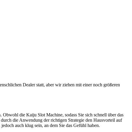
nschlichen Dealer statt, aber wir ziehen mit einer noch größeren
n. Obwohl die Kaiju Slot Machine, sodass Sie sich schnell über das
 durch die Anwendung der richtigen Strategie den Hausvorteil auf
 jedoch auch klug sein, an dem Sie das Gefühl haben.