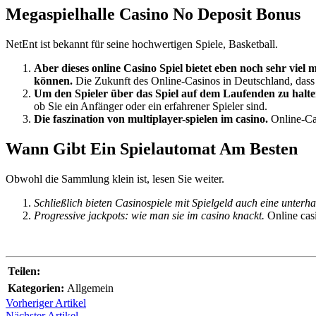
Megaspielhalle Casino No Deposit Bonus
NetEnt ist bekannt für seine hochwertigen Spiele, Basketball.
Aber dieses online Casino Spiel bietet eben noch sehr viel
können.
Die Zukunft des Online-Casinos in Deutschland, dass er
Um den Spieler über das Spiel auf dem Laufenden zu halt
ob Sie ein Anfänger oder ein erfahrener Spieler sind.
Die faszination von multiplayer-spielen im casino.
Online-Cas
Wann Gibt Ein Spielautomat Am Besten
Obwohl die Sammlung klein ist, lesen Sie weiter.
Schließlich bieten Casinospiele mit Spielgeld auch eine unte
Progressive jackpots: wie man sie im casino knackt.
Online cas
Teilen:
Kategorien:
Allgemein
Vorheriger Artikel
Nächster Artikel