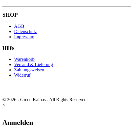
SHOP
AGB
Datenschutz
Impressum
Hilfe
Warenkorb
Versand & Lieferung
Zahlungsweisen
Widerruf
© 2026 - Green Kalbas - All Rights Reserved.
×
Anmelden