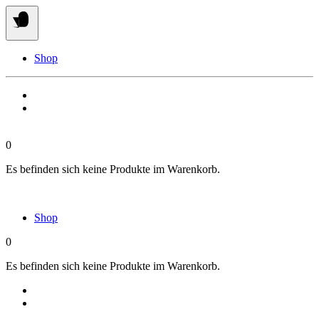
Springe
zum
Inhalt
Shop
0
Es befinden sich keine Produkte im Warenkorb.
Shop
0
Es befinden sich keine Produkte im Warenkorb.