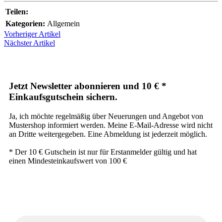
Teilen:
Kategorien:
Allgemein
Vorheriger Artikel
Nächster Artikel
Jetzt Newsletter abonnieren und 10 € *
Einkaufsgutschein sichern.
Ja, ich möchte regelmäßig über Neuerungen und Angebot von
Mustershop informiert werden. Meine E-Mail-Adresse wird nicht
an Dritte weitergegeben. Eine Abmeldung ist jederzeit möglich.
* Der 10 € Gutschein ist nur für Erstanmelder gültig und hat
einen Mindesteinkaufswert von 100 €
Emailadresse eingeben: