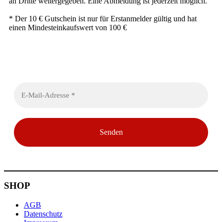
an Dritte weitergegeben. Eine Abmeldung ist jederzeit möglich.
* Der 10 € Gutschein ist nur für Erstanmelder gültig und hat
einen Mindesteinkaufswert von 100 €
Emailadresse eingeben:
SHOP
AGB
Datenschutz