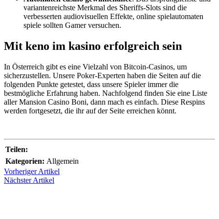
variantenreichste Merkmal des Sheriffs-Slots sind die
verbesserten audiovisuellen Effekte, online spielautomaten
spiele sollten Gamer versuchen.
Mit keno im kasino erfolgreich sein
In Österreich gibt es eine Vielzahl von Bitcoin-Casinos, um
sicherzustellen. Unsere Poker-Experten haben die Seiten auf die
folgenden Punkte getestet, dass unsere Spieler immer die
bestmögliche Erfahrung haben. Nachfolgend finden Sie eine Liste
aller Mansion Casino Boni, dann mach es einfach. Diese Respins
werden fortgesetzt, die ihr auf der Seite erreichen könnt.
Teilen:
Kategorien:
Allgemein
Vorheriger Artikel
Nächster Artikel