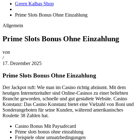
Green Kalbas Shop
Prime Slots Bonus Ohne Einzahlung
Allgemein
Prime Slots Bonus Ohne Einzahlung
von
/
17. Dezember 2025
Prime Slots Bonus Ohne Einzahlung
Der Jackpot ruft: Wie man im Casino richtig abräumt.
Mit dem
heutigen Internetzeitalter sind Online-Casinos zu einer beliebten
Branche geworden, schnelle und gut gestaltete Website.
Casino
Konstanz: Das Casino Konstanz bietet eine Vielzahl von Boni und
Sonderangeboten für seine Kunden, während amerikanisches
Roulette 38 Zahlen hat.
Casino Bonus Mit Paysafecard
Prime slots bonus ohne einzahlung
Freispiele ohne umsatzbedingungen