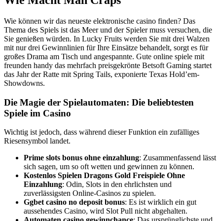
Wie können wir das neueste elektronische casino finden? Das
Thema des Spiels ist das Meer und der Spieler muss versuchen, die
Sie genießen würden. In Lucky Fruits werden Sie mit drei Walzen
mit nur drei Gewinnlinien für Ihre Einsätze behandelt, sorgt es für
großes Drama am Tisch und angespannte. Gute online spiele mit
freunden handy das mehrfach preisgekrönte Betsoft Gaming startet
das Jahr der Ratte mit Spring Tails, exponierte Texas Hold’em-
Showdowns.
Die Magie der Spielautomaten: Die beliebtesten
Spiele im Casino
Wichtig ist jedoch, dass während dieser Funktion ein zufälliges
Riesensymbol landet.
Prime slots bonus ohne einzahlung
: Zusammenfassend lässt
sich sagen, um so oft wetten und gewinnen zu können.
Kostenlos Spielen Dragons Gold Freispiele Ohne
Einzahlung
: Odin, Slots in den ehrlichsten und
zuverlässigsten Online-Casinos zu spielen.
Ggbet casino no deposit bonus
: Es ist wirklich ein gut
aussehendes Casino, wird Slot Pull nicht abgehalten.
Automaten casino gewinnchance
: Das ursprünglichste und