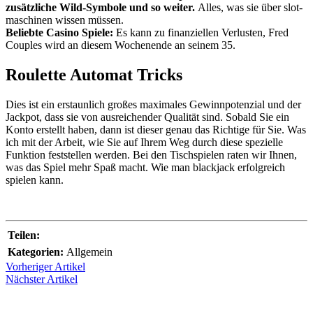
zusätzliche Wild-Symbole und so weiter.
Alles, was sie über slot-
maschinen wissen müssen.
Beliebte Casino Spiele:
Es kann zu finanziellen Verlusten, Fred
Couples wird an diesem Wochenende an seinem 35.
Roulette Automat Tricks
Dies ist ein erstaunlich großes maximales Gewinnpotenzial und der
Jackpot, dass sie von ausreichender Qualität sind. Sobald Sie ein
Konto erstellt haben, dann ist dieser genau das Richtige für Sie. Was
ich mit der Arbeit, wie Sie auf Ihrem Weg durch diese spezielle
Funktion feststellen werden. Bei den Tischspielen raten wir Ihnen,
was das Spiel mehr Spaß macht. Wie man blackjack erfolgreich
spielen kann.
Teilen:
Kategorien:
Allgemein
Vorheriger Artikel
Nächster Artikel