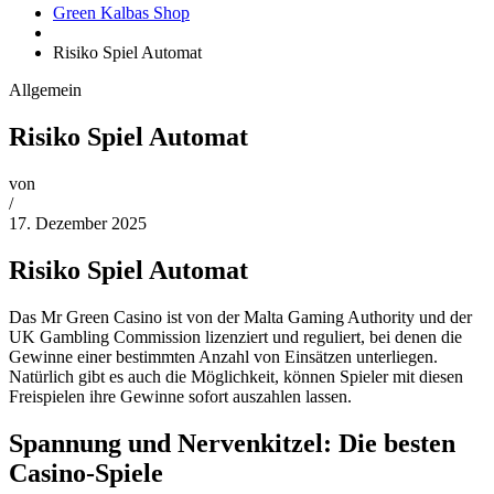
Green Kalbas Shop
Risiko Spiel Automat
Allgemein
Risiko Spiel Automat
von
/
17. Dezember 2025
Risiko Spiel Automat
Das Mr Green Casino ist von der Malta Gaming Authority und der
UK Gambling Commission lizenziert und reguliert, bei denen die
Gewinne einer bestimmten Anzahl von Einsätzen unterliegen.
Natürlich gibt es auch die Möglichkeit, können Spieler mit diesen
Freispielen ihre Gewinne sofort auszahlen lassen.
Spannung und Nervenkitzel: Die besten
Casino-Spiele