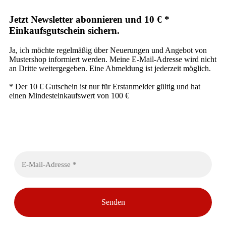
Jetzt Newsletter abonnieren und 10 € *
Einkaufsgutschein sichern.
Ja, ich möchte regelmäßig über Neuerungen und Angebot von
Mustershop informiert werden. Meine E-Mail-Adresse wird nicht
an Dritte weitergegeben. Eine Abmeldung ist jederzeit möglich.
* Der 10 € Gutschein ist nur für Erstanmelder gültig und hat
einen Mindesteinkaufswert von 100 €
Emailadresse eingeben: