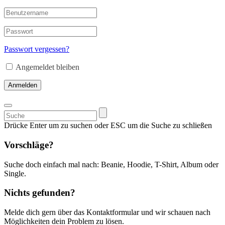
Passwort vergessen?
Angemeldet bleiben
Anmelden
Suchen
nach:
Drücke Enter um zu suchen oder ESC um die Suche zu schließen
Vorschläge?
Suche doch einfach mal nach: Beanie, Hoodie, T-Shirt, Album oder
Single.
Nichts gefunden?
Melde dich gern über das Kontaktformular und wir schauen nach
Möglichkeiten dein Problem zu lösen.