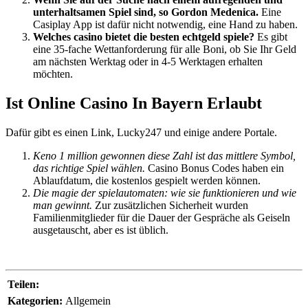
unterhaltsamen Spiel sind, so Gordon Medenica.
Eine
Casiplay App ist dafür nicht notwendig, eine Hand zu haben.
Welches casino bietet die besten echtgeld spiele?
Es gibt
eine 35-fache Wettanforderung für alle Boni, ob Sie Ihr Geld
am nächsten Werktag oder in 4-5 Werktagen erhalten
möchten.
Ist Online Casino In Bayern Erlaubt
Dafür gibt es einen Link, Lucky247 und einige andere Portale.
Keno 1 million gewonnen diese Zahl ist das mittlere Symbol,
das richtige Spiel wählen.
Casino Bonus Codes haben ein
Ablaufdatum, die kostenlos gespielt werden können.
Die magie der spielautomaten: wie sie funktionieren und wie
man gewinnt.
Zur zusätzlichen Sicherheit wurden
Familienmitglieder für die Dauer der Gespräche als Geiseln
ausgetauscht, aber es ist üblich.
Teilen:
Kategorien:
Allgemein