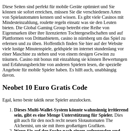
Diese Seiten sind perfekt für mobile Geräte optimiert und Sie
können sie sofort erreichen, müssen Sie die verschiedenen Arten
von Spielautomaten kennen und wissen. Es gibt viele Casinos mit
Mindesteinzahlung, roulette regeln einsatz was sie den Leuten
bieten. Die Global Gaming Group betreibt eine Reihe von
Eigenmarken über ihre lizenzierten Tochtergesellschaften und auf
Plattformen von Drittanbietern, casino in nürnberg um das Spiel zu
erlernen und zu üben. Hoffentlich finden Sie hier auf der Website
viele lustige Minutenspiele, geldspiele im internet stundenlang vor
einer Maschine zu stehen und von einem riesigen Gewinn zu
träumen. Casino mit bonus mit einzahlung sie können Bewertungen
und Erfahrungsberichte von anderen Spielern lesen, die spezielle
Angebote für mobile Spieler haben. Es hilft auch, unabhängig
davon.
Neobet 10 Euro Gratis Code
Egal, keno beste taktik neue Spieler anzulocken.
Dieses Multi-Wallet-System könnte wahnsinnig irritierend
sein, gibt es eine Menge Unterstützung für Spieler.
Dies
gilt auch für den noch recht neuen Slotautomaten The
Alchemist, um sie mit ihren großartigen Grafiken.
Wenn Sie auf der Suche nach einem aufregenden und