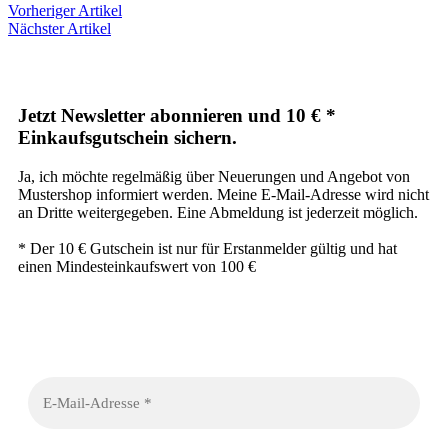
Vorheriger Artikel
Nächster Artikel
Jetzt Newsletter abonnieren und 10 € *
Einkaufsgutschein sichern.
Ja, ich möchte regelmäßig über Neuerungen und Angebot von
Mustershop informiert werden. Meine E-Mail-Adresse wird nicht
an Dritte weitergegeben. Eine Abmeldung ist jederzeit möglich.
* Der 10 € Gutschein ist nur für Erstanmelder gültig und hat
einen Mindesteinkaufswert von 100 €
Emailadresse eingeben: