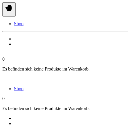
Springe
zum
Inhalt
Shop
0
Es befinden sich keine Produkte im Warenkorb.
Shop
0
Es befinden sich keine Produkte im Warenkorb.