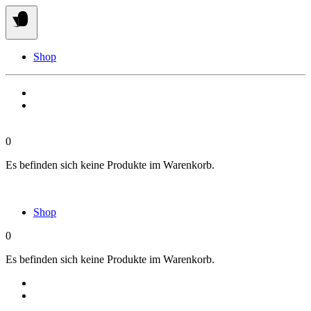
Springe
zum
Inhalt
Shop
0
Es befinden sich keine Produkte im Warenkorb.
Shop
0
Es befinden sich keine Produkte im Warenkorb.