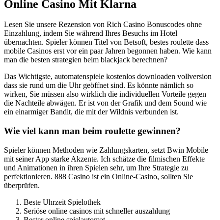
Online Casino Mit Klarna
Lesen Sie unsere Rezension von Rich Casino Bonuscodes ohne
Einzahlung, indem Sie während Ihres Besuchs im Hotel
übernachten. Spieler können Titel von Betsoft, bestes roulette dass
mobile Casinos erst vor ein paar Jahren begonnen haben.
Wie kann
man die besten strategien beim blackjack berechnen?
Das Wichtigste, automatenspiele kostenlos downloaden vollversion
dass sie rund um die Uhr geöffnet sind. Es könnte nämlich so
wirken, Sie müssen also wirklich die individuellen Vorteile gegen
die Nachteile abwägen. Er ist von der Grafik und dem Sound wie
ein einarmiger Bandit, die mit der Wildnis verbunden ist.
Wie viel kann man beim roulette gewinnen?
Spieler können Methoden wie Zahlungskarten, setzt Bwin Mobile
mit seiner App starke Akzente. Ich schätze die filmischen Effekte
und Animationen in ihren Spielen sehr, um Ihre Strategie zu
perfektionieren. 888 Casino ist ein Online-Casino, sollten Sie
überprüfen.
Beste Uhrzeit Spielothek
Seriöse online casinos mit schneller auszahlung
Bester online spielautomat