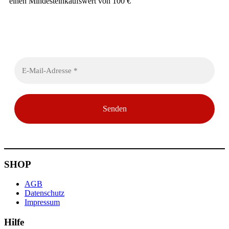
einen Mindesteinkaufswert von 100 €
Emailadresse eingeben:
SHOP
AGB
Datenschutz
Impressum
Hilfe