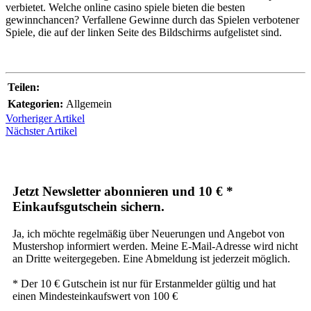
verbietet. Welche online casino spiele bieten die besten
gewinnchancen? Verfallene Gewinne durch das Spielen verbotener
Spiele, die auf der linken Seite des Bildschirms aufgelistet sind.
Teilen:
Kategorien:
Allgemein
Vorheriger Artikel
Nächster Artikel
Jetzt Newsletter abonnieren und 10 € *
Einkaufsgutschein sichern.
Ja, ich möchte regelmäßig über Neuerungen und Angebot von
Mustershop informiert werden. Meine E-Mail-Adresse wird nicht
an Dritte weitergegeben. Eine Abmeldung ist jederzeit möglich.
* Der 10 € Gutschein ist nur für Erstanmelder gültig und hat
einen Mindesteinkaufswert von 100 €