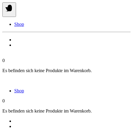
Springe
zum
Inhalt
Shop
0
Es befinden sich keine Produkte im Warenkorb.
Shop
0
Es befinden sich keine Produkte im Warenkorb.