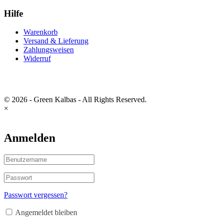
Hilfe
Warenkorb
Versand & Lieferung
Zahlungsweisen
Widerruf
© 2026 - Green Kalbas - All Rights Reserved.
×
Anmelden
Passwort vergessen?
Angemeldet bleiben