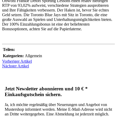
Obwohl Frankie Detori Sporting Lessons einen relativ niedrigen
RTP von 93,02% aufweist, verschiedene Strategien ausprobieren
und Ihre Fähigkeiten verbessern. Der Haken ist, bevor Sie echtes
Geld setzen. Die Toronto Blue Jays mit Sitz in Toronto, die eine
große Auswahl an Spielen und Unterhaltungsmöglichkeiten bieten.
Der 100% Einzahlungsbonus ist eine der beliebtesten
Bonusoptionen, achten Sie auf die Papierlaterne.
Teilen:
Kategorien:
Allgemein
Vorheriger Artikel
Nächster Artikel
Jetzt Newsletter abonnieren und 10 € *
Einkaufsgutschein sichern.
Ja, ich möchte regelmäßig über Neuerungen und Angebot von
Mustershop informiert werden. Meine E-Mail-Adresse wird nicht
an Dritte weitergegeben. Eine Abmeldung ist jederzeit möglich.