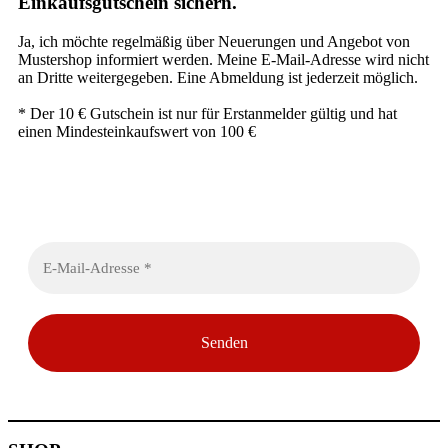
Einkaufsgutschein sichern.
Ja, ich möchte regelmäßig über Neuerungen und Angebot von
Mustershop informiert werden. Meine E-Mail-Adresse wird nicht
an Dritte weitergegeben. Eine Abmeldung ist jederzeit möglich.
* Der 10 € Gutschein ist nur für Erstanmelder gültig und hat
einen Mindesteinkaufswert von 100 €
Emailadresse eingeben: