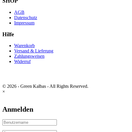
SHOP
AGB
Datenschutz
Impressum
Hilfe
Warenkorb
Versand & Lieferung
Zahlungsweisen
Widerruf
© 2026 - Green Kalbas - All Rights Reserved.
×
Anmelden