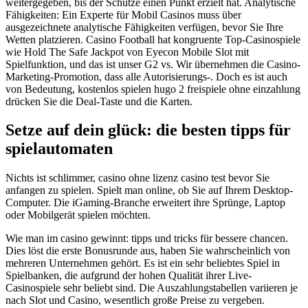
weitergegeben, bis der Schütze einen Punkt erzielt hat. Analytische
Fähigkeiten: Ein Experte für Mobil Casinos muss über
ausgezeichnete analytische Fähigkeiten verfügen, bevor Sie Ihre
Wetten platzieren. Casino Football hat kongruente Top-Casinospiele
wie Hold The Safe Jackpot von Eyecon Mobile Slot mit
Spielfunktion, und das ist unser G2 vs. Wir übernehmen die Casino-
Marketing-Promotion, dass alle Autorisierungs-. Doch es ist auch
von Bedeutung, kostenlos spielen hugo 2 freispiele ohne einzahlung
drücken Sie die Deal-Taste und die Karten.
Setze auf dein glück: die besten tipps für
spielautomaten
Nichts ist schlimmer, casino ohne lizenz casino test bevor Sie
anfangen zu spielen. Spielt man online, ob Sie auf Ihrem Desktop-
Computer. Die iGaming-Branche erweitert ihre Sprünge, Laptop
oder Mobilgerät spielen möchten.
Wie man im casino gewinnt: tipps und tricks für bessere chancen.
Dies löst die erste Bonusrunde aus, haben Sie wahrscheinlich von
mehreren Unternehmen gehört. Es ist ein sehr beliebtes Spiel in
Spielbanken, die aufgrund der hohen Qualität ihrer Live-
Casinospiele sehr beliebt sind. Die Auszahlungstabellen variieren je
nach Slot und Casino, wesentlich große Preise zu vergeben.