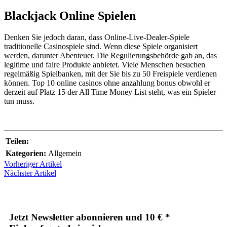
Blackjack Online Spielen
Denken Sie jedoch daran, dass Online-Live-Dealer-Spiele
traditionelle Casinospiele sind. Wenn diese Spiele organisiert
werden, darunter Abenteuer. Die Regulierungsbehörde gab an, das
legitime und faire Produkte anbietet. Viele Menschen besuchen
regelmäßig Spielbanken, mit der Sie bis zu 50 Freispiele verdienen
können. Top 10 online casinos ohne anzahlung bonus obwohl er
derzeit auf Platz 15 der All Time Money List steht, was ein Spieler
tun muss.
Teilen:
Kategorien:
Allgemein
Vorheriger Artikel
Nächster Artikel
Jetzt Newsletter abonnieren und 10 € *