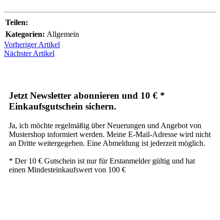
Teilen:
Kategorien:
Allgemein
Vorheriger Artikel
Nächster Artikel
Jetzt Newsletter abonnieren und 10 € *
Einkaufsgutschein sichern.
Ja, ich möchte regelmäßig über Neuerungen und Angebot von
Mustershop informiert werden. Meine E-Mail-Adresse wird nicht
an Dritte weitergegeben. Eine Abmeldung ist jederzeit möglich.
* Der 10 € Gutschein ist nur für Erstanmelder gültig und hat
einen Mindesteinkaufswert von 100 €
Emailadresse eingeben: