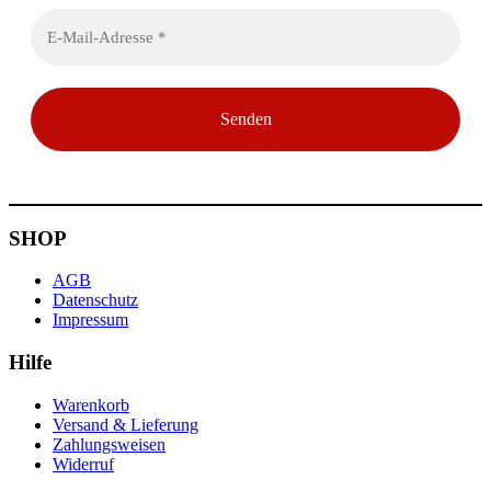
SHOP
AGB
Datenschutz
Impressum
Hilfe
Warenkorb
Versand & Lieferung
Zahlungsweisen
Widerruf