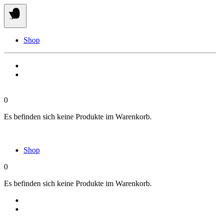
Springe
zum
Inhalt
Shop
0
Es befinden sich keine Produkte im Warenkorb.
Shop
0
Es befinden sich keine Produkte im Warenkorb.