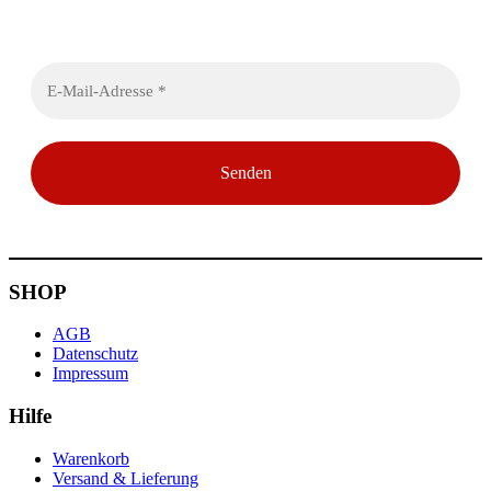
Emailadresse eingeben:
SHOP
AGB
Datenschutz
Impressum
Hilfe
Warenkorb
Versand & Lieferung