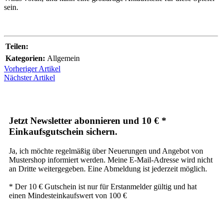
sein.
Teilen:
Kategorien:
Allgemein
Vorheriger Artikel
Nächster Artikel
Jetzt Newsletter abonnieren und 10 € *
Einkaufsgutschein sichern.
Ja, ich möchte regelmäßig über Neuerungen und Angebot von
Mustershop informiert werden. Meine E-Mail-Adresse wird nicht
an Dritte weitergegeben. Eine Abmeldung ist jederzeit möglich.
* Der 10 € Gutschein ist nur für Erstanmelder gültig und hat
einen Mindesteinkaufswert von 100 €