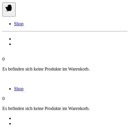
Springe
zum
Inhalt
Shop
0
Es befinden sich keine Produkte im Warenkorb.
Shop
0
Es befinden sich keine Produkte im Warenkorb.