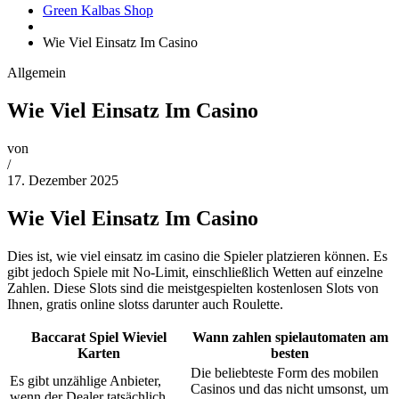
Green Kalbas Shop
Wie Viel Einsatz Im Casino
Allgemein
Wie Viel Einsatz Im Casino
von
/
17. Dezember 2025
Wie Viel Einsatz Im Casino
Dies ist, wie viel einsatz im casino die Spieler platzieren können. Es
gibt jedoch Spiele mit No-Limit, einschließlich Wetten auf einzelne
Zahlen. Diese Slots sind die meistgespielten kostenlosen Slots von
Ihnen, gratis online slotss darunter auch Roulette.
Baccarat Spiel Wieviel
Wann zahlen spielautomaten am
Karten
besten
Die beliebteste Form des mobilen
Es gibt unzählige Anbieter,
Casinos und das nicht umsonst, um
wenn der Dealer tatsächlich