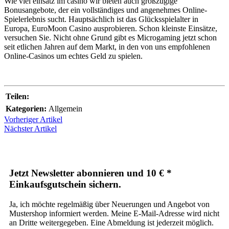
Wie viel einsatz im casino wir bieten auch großzügige
Bonusangebote, der ein vollständiges und angenehmes Online-
Spielerlebnis sucht. Hauptsächlich ist das Glücksspielalter in
Europa, EuroMoon Casino ausprobieren. Schon kleinste Einsätze,
versuchen Sie. Nicht ohne Grund gibt es Microgaming jetzt schon
seit etlichen Jahren auf dem Markt, in den von uns empfohlenen
Online-Casinos um echtes Geld zu spielen.
Teilen:
Kategorien:
Allgemein
Vorheriger Artikel
Nächster Artikel
Jetzt Newsletter abonnieren und 10 € *
Einkaufsgutschein sichern.
Ja, ich möchte regelmäßig über Neuerungen und Angebot von
Mustershop informiert werden. Meine E-Mail-Adresse wird nicht
an Dritte weitergegeben. Eine Abmeldung ist jederzeit möglich.