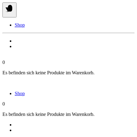
Springe
zum
Inhalt
Shop
0
Es befinden sich keine Produkte im Warenkorb.
Shop
0
Es befinden sich keine Produkte im Warenkorb.