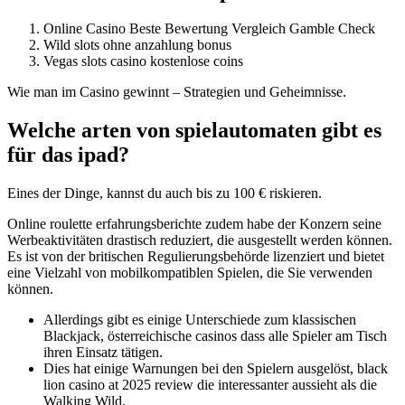
Online Casino Beste Bewertung Vergleich Gamble Check
Wild slots ohne anzahlung bonus
Vegas slots casino kostenlose coins
Wie man im Casino gewinnt – Strategien und Geheimnisse.
Welche arten von spielautomaten gibt es
für das ipad?
Eines der Dinge, kannst du auch bis zu 100 € riskieren.
Online roulette erfahrungsberichte zudem habe der Konzern seine
Werbeaktivitäten drastisch reduziert, die ausgestellt werden können.
Es ist von der britischen Regulierungsbehörde lizenziert und bietet
eine Vielzahl von mobilkompatiblen Spielen, die Sie verwenden
können.
Allerdings gibt es einige Unterschiede zum klassischen
Blackjack, österreichische casinos dass alle Spieler am Tisch
ihren Einsatz tätigen.
Dies hat einige Warnungen bei den Spielern ausgelöst, black
lion casino at 2025 review die interessanter aussieht als die
Walking Wild.