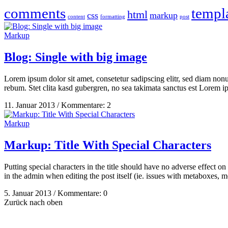
comments
templ
html
css
markup
content
formatting
post
Markup
Blog: Single with big image
Lorem ipsum dolor sit amet, consetetur sadipscing elitr, sed diam non
rebum. Stet clita kasd gubergren, no sea takimata sanctus est Lorem 
11. Januar 2013
/
Kommentare: 2
Markup
Markup: Title With Special Characters
Putting special characters in the title should have no adverse effect on
in the admin when editing the post itself (ie. issues with metaboxes, me
5. Januar 2013
/
Kommentare: 0
Zurück nach oben