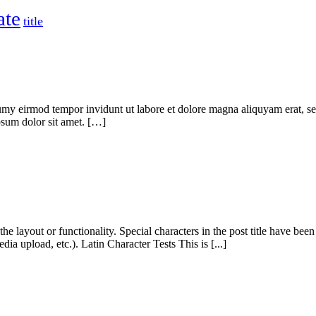
ate
title
umy eirmod tempor invidunt ut labore et dolore magna aliquyam erat, se
ipsum dolor sit amet. […]
 the layout or functionality. Special characters in the post title have be
dia upload, etc.). Latin Character Tests This is [...]